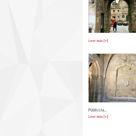
Leer más [+]
Público la...
Leer más [+]