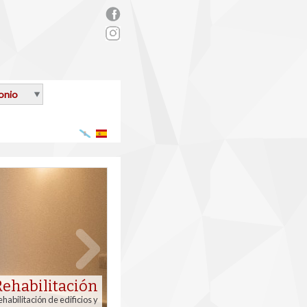
rs_facebook.png
onio
Galego
Español
Rehabilitación
habilitación de edificios y