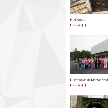
Público la...
Leer más [+]
Distribución de Mercancías f
Leer más [+]