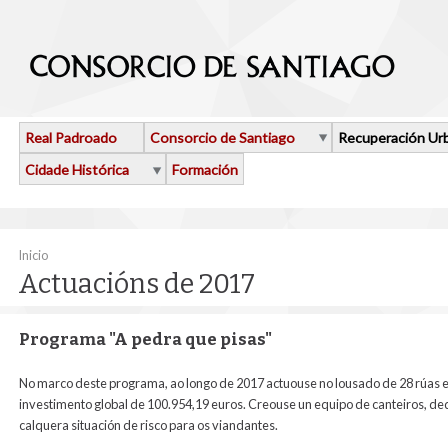
Ir o contido principal
Real Padroado
Consorcio de Santiago
Recuperación Ur
Cidade Histórica
Formación
Vostede está aquí
Inicio
Actuacións de 2017
Programa "A pedra que pisas"
No marco deste programa, ao longo de 2017 actuouse no lousado de 28 rúas e p
investimento global de 100.954,19 euros. Creouse un equipo de canteiros, d
calquera situación de risco para os viandantes.