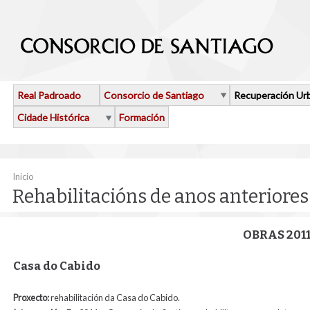
Ir o contido principal
Real Padroado
Consorcio de Santiago
Recuperación Ur
Cidade Histórica
Formación
Vostede está aquí
Inicio
Rehabilitacións de anos anteriores
OBRAS 201
Casa do Cabido
Proxecto:
rehabilitación da Casa do Cabido.