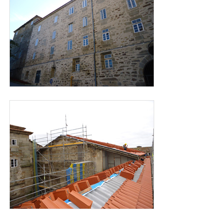
foto_cubiertas_san_martin_2011.jpg