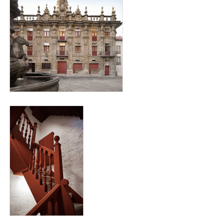
interior_cabildo_para_web3.jpg