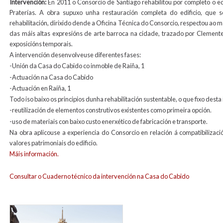
Intervención:
En 2011 o Consorcio de Santiago rehabilitou por completo o e
Praterías. A obra supuxo unha restauración completa do edificio, que 
rehabilitación, dirixido dende a Oficina Técnica do Consorcio, respectou ao m
das máis altas expresións de arte barroca na cidade, trazado por Clement
exposicións temporais.
A intervención desenvolveuse diferentes fases:
-Unión da Casa do Cabido co inmoble de Raíña, 1
-Actuación na Casa do Cabido
-Actuación en Raíña, 1
Todo iso baixo os principios dunha rehabilitación sustentable, o que fixo dest
-reutilización de elementos construtivos existentes como primeira opción.
-uso de materiais con baixo custo enerxético de fabricación e transporte.
Na obra aplicouse a experiencia do Consorcio en relación á compatibilizac
valores patrimoniais do edificio.
Máis información.
Consultar o Cuaderno técnico da intervención na Casa do Cabido
exterior_cabildo_para_web_0-1.jpg