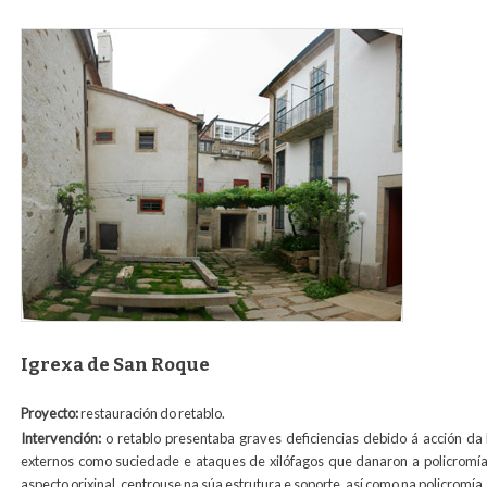
patio_parra_actual_paraweb.jpg
Igrexa de San Roque
Proyecto:
restauración do retablo.
Intervención:
o retablo presentaba graves deficiencias debido á acción da
externos como suciedade e ataques de xilófagos que danaron a policromía.
aspecto orixinal, centrouse na súa estrutura e soporte, así como na policromía,