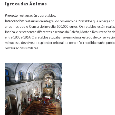
Igrexa das Ánimas
Proxecto:
restauración dos retablos.
Intervención:
restauración integral do conxunto de 9 retablos que alberga no 
anos, nos que o Consorcio investiu 500.000 euros. Os retablos están realiz
Ibérica, e representan diferentes escenas dá Paixón, Morte e Resurrección de
entre 1805 e 1814. Os retablos atopábanse en moi mal estado de conservación,
minuciosa, devolveu o esplendor orixinal da obra e foi recollida nunha publ
restauracións similares.
animas_int1_media.jpg