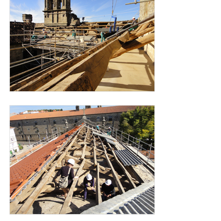
cubierta_carmen_para_web_2.jpg