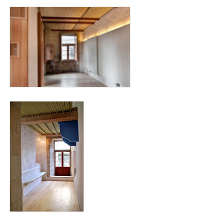
interiro_cabildo_para_web-1.jpg
402px-casa_del_cabildo_raina_cambota_azul.jpg