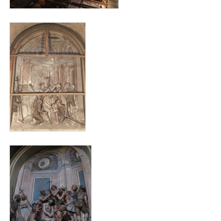
animas_antes_para_web.jpg
animas_despois_para_web.jpg