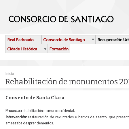
Ir o contido principal
Real Padroado
Consorcio de Santiago
Recuperación Ur
Cidade Histórica
Formación
Vostede está aquí
Inicio
Rehabilitación de monumentos 20
Convento de Santa Clara
Proxecto:
rehabilitación no muro occidental.
Intervención:
restauración de rexuntados e barros de asento, que presen
ameazaba desprendementos.