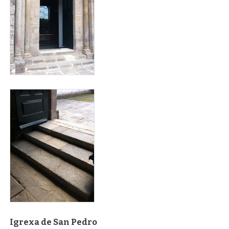
peldanos_sar_para_web_3.jpg
Igrexa de San Pedro