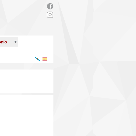
rs_facebook.png
onio
Galego
Español