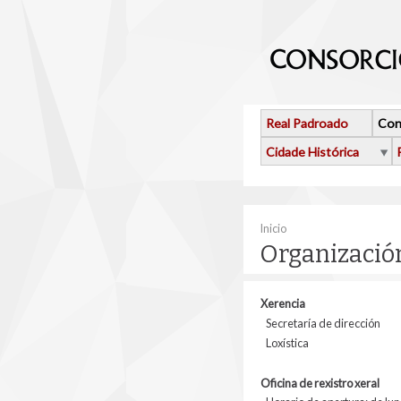
Ir o contido principal
Real Padroado
Con
Cidade Histórica
Vostede está aquí
Inicio
Organizació
Xerencia
Secretaría de dirección
Loxística
Oficina de rexistro xeral