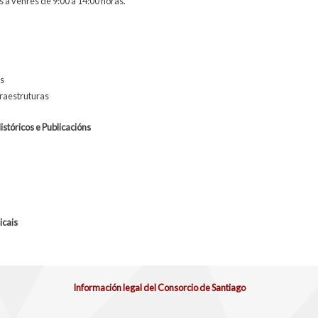
 a venres de 9:00 a 14:00 horas.
os
fraestruturas
stóricos e Publicacións
icais
Información legal del Consorcio de Santiago