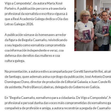
Vigo a Compostela”, da autora María Xosé
Porteiro. A publicación percorre a traxectoria
profesional da xornalista e escritora viguesa á
que a Real Academia Galega dedica o Día das
Letras Galegas 2026.
A publicación súmase ás homenaxes arredor
da figura de Begoña Caamaño, reivindicando
o seu legado como xornalista comprometida
coa información independente e veraz, coa
defensa dos dereitos das mulleres e coa
cultura galega.
Na presentación, a autora estivo acompañada por Goretti Sanmartín Rei, alc
de Santiago, quen ademais asina o prólogo da publicación; José Antonio Domí
Domínguez Dono, director de produción de Editorial Galaxia; e Juan Conde Ro
de asistente, Pedro Blanco Lobeiras, delegado do Goberno en Galicia.
En “Begoña Caamaño, xornalismo para a cidadanía. De Vigo a Compostela”, Mar
profesional e persoal dunha das voces máis comprometidas do xornalismo g
compañeira de profesión e amiga, a autora reconstrúe a pegada de Caamaño