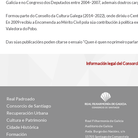
Galicia e no Congreso dos Deputados entre 2004–2007, ademais doutros car
Formou parte do Consello da Cultura Galega (2014–2022), onde dirixiu o Ce
En 2009 recibiu a Encomenda ao Mérito Civil pola súa contribución á política 
Valedora do Pobo.
Das súas publicacións poden citarse o ensaio “Quen é quen no primeiro parlam
Información legal del Consorc
Real Padroado
Consorcio de Santiago
Recuperación Urbana
Cultura e Patrimonio
Real Filharmonía de Galicia
Auditorio de Galicia
Cidade Histórica
Avda. Burgo das Nacións, s/n
Formación
15705 Santiago de Compostela