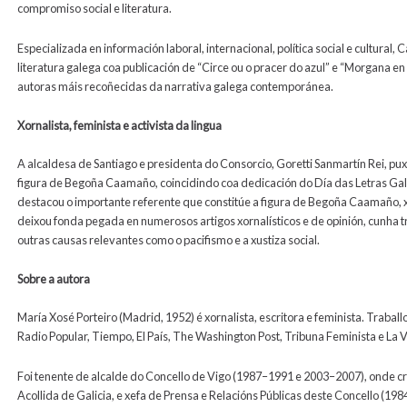
compromiso social e literatura.
Especializada en información laboral, internacional, política social e cultura
literatura galega coa publicación de “Circe ou o pracer do azul” e “Morgana 
autoras máis recoñecidas da narrativa galega contemporánea.
Xornalista, feminista e activista da lingua
A alcaldesa de Santiago e presidenta do Consorcio, Goretti Sanmartín Rei, pu
figura de Begoña Caamaño, coincidindo coa dedicación do Día das Letras Gal
destacou o importante referente que constitúe a figura de Begoña Caamaño, xor
deixou fonda pegada en numerosos artigos xornalísticos e de opinión, cunha
outras causas relevantes como o pacifismo e a xustiza social.
Sobre a autora
María Xosé Porteiro (Madrid, 1952) é xornalista, escritora e feminista. Trabal
Radio Popular, Tiempo, El País, The Washington Post, Tribuna Feminista e La V
Foi tenente de alcalde do Concello de Vigo (1987–1991 e 2003–2007), onde cr
Acollida de Galicia, e xefa de Prensa e Relacións Públicas deste Concello (