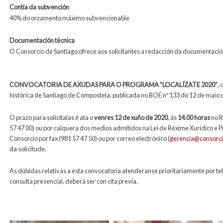
Contía da subvención
40% do orzamento máximo subvencionable
Documentación técnica
O Consorcio de Santiago ofrece aos solicitantes a redacción da documentació
CONVOCATORIA DE AXUDAS PARA O PROGRAMA ”LOCALÍZATE 2020”
, 
histórica de Santiago de Compostela, publicada no BOE nº 133 do 12 de maio 
O prazo para solicitalas é ata o
venres 12 de xuño de 2020
, ás
14.00 horas
no R
57 47 00) ou por calquera dos medios admitidos na Lei de Réxime Xurídico 
Consorcio por fax (981 57 47 50) ou por correo electrónico (
gerencia@consorci
da solicitude.
As dúbidas relativas a esta convocatoria atenderanse prioritariamente por tel
consulta presencial, deberá ser con cita previa.