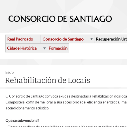
Ir o contido principal
Real Padroado
Consorcio de Santiago
Recuperación Ur
Cidade Histórica
Formación
Vostede está aquí
Inicio
Rehabilitación de Locais
O Consorcio de Santiago convoca axudas destinadas á rehabilitación dos locai
Compostela, co fin de mellorar a súa accesibilidade, eficiencia enerxética, im
acondicionamento acústico.
Que se subvenciona?
-Obras de mellora da accesibilidade: accesos e itinerarios, mobiliario de aten