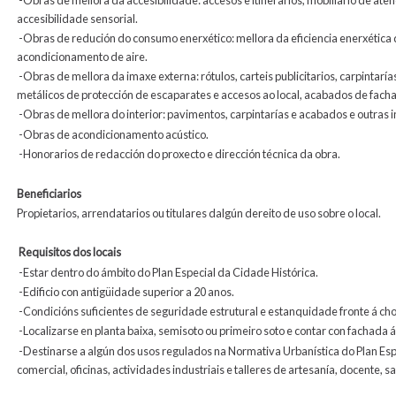
accesibilidade sensorial.
-Obras de redución do consumo enerxético: mellora da eficiencia enerxética d
acondicionamento de aire.
-Obras de mellora da imaxe externa: rótulos, carteis publicitarios, carpintar
metálicos de protección de escaparates e accesos ao local, acabados de fach
-Obras de mellora do interior: pavimentos, carpintarías e acabados e outras i
-Obras de acondicionamento acústico.
-Honorarios de redacción do proxecto e dirección técnica da obra.
Beneficiarios
Propietarios, arrendatarios ou titulares dalgún dereito de uso sobre o local.
Requisitos dos locais
-Estar dentro do ámbito do Plan Especial da Cidade Histórica.
-Edificio con antigüidade superior a 20 anos.
-Condicións suficientes de seguridade estrutural e estanquidade fronte á cho
-Localizarse en planta baixa, semisoto ou primeiro soto e contar con fachada á 
-Destinarse a algún dos usos regulados na Normativa Urbanística do Plan Espe
comercial, oficinas, actividades industriais e talleres de artesanía, docente, san