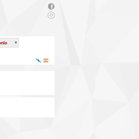
rs_facebook.png
onio
Galego
Español