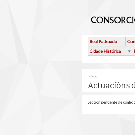
Ir o contido principal
Real Padroado
Con
Cidade Histórica
Vostede está aquí
Inicio
Actuacións 
Sección pendente de contid