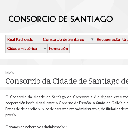
Ir o contido principal
Real Padroado
Consorcio de Santiago
Recuperación Ur
Cidade Histórica
Formación
Vostede está aquí
Inicio
Consorcio da Cidade de Santiago 
O Consorcio da cidade de Santiago de Compostela é o órgano executor 
cooperación institucional entre o Goberno de España, a Xunta de Galicia e 
Entidade de dereito público de carácter interadministrativo, de titularidade 
propio.
Órganos de goberno e administración: