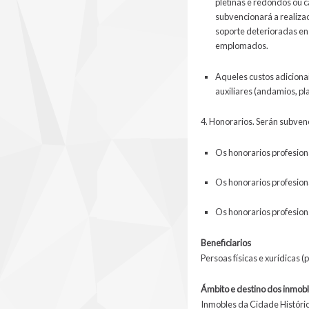
pletinas e redondos ou c
subvencionará a realiza
soporte deterioradas en
emplomados.
Aqueles custos adicionai
auxiliares (andamios, pl
4. Honorarios. Serán subven
Os honorarios profesion
Os honorarios profesiona
Os honorarios profesiona
Beneficiarios
Persoas físicas e xurídicas 
Ámbito e destino dos inmob
Inmobles da Cidade Históri