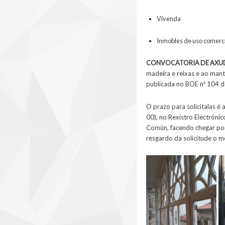
Vivenda
Inmobles de uso comercial
CONVOCATORIA DE AXUD
madeira e reixas e ao man
publicada no BOE nº 104 d
O prazo para solicitalas é 
00), no Rexistro Electróni
Común, facendo chegar por
resgardo da solicitude o 