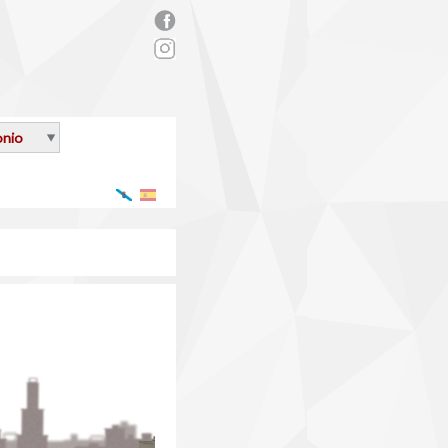
rs_facebook.png
onio
Galego
Español