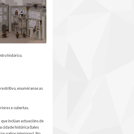
tro histórico.
 restritivo, enuméranse as
riores e cubertas.
 que inclúan actuacións de
 cidade histórica (tales
ou patios interiores). No