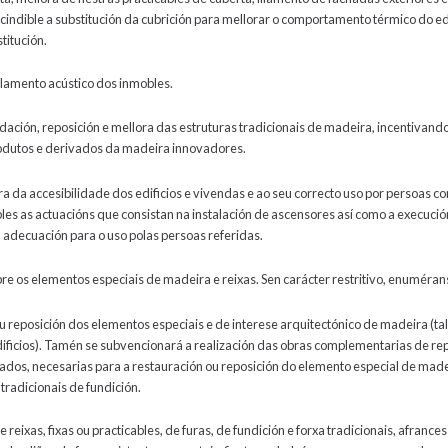
indible a substitución da cubrición para mellorar o comportamento térmico do ed
titución.
llamento acústico dos inmobles.
idación, reposición e mellora das estruturas tradicionais de madeira, incentiva
odutos e derivados da madeira innovadores.
a da accesibilidade dos edificios e vivendas e ao seu correcto uso por persoas con
s as actuacións que consistan na instalación de ascensores así como a execución
 adecuación para o uso polas persoas referidas.
re os elementos especiais de madeira e reixas. Sen carácter restritivo, enuméran
 reposición dos elementos especiais e de interese arquitectónico de madeira (tale
dificios). Tamén se subvencionará a realización das obras complementarias de re
ados, necesarias para a restauración ou reposición do elemento especial de mad
tradicionais de fundición.
reixas, fixas ou practicables, de furas, de fundición e forxa tradicionais, afrance