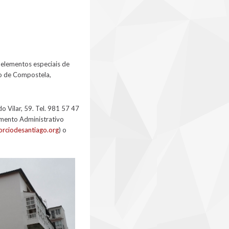
s elementos especiais de
go de Compostela,
o Vilar, 59. Tel. 981 57 47
emento Administrativo
rciodesantiago.org
) o