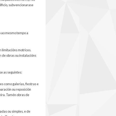
ificio, subvencionarase
ndo ao mesmo tempo a
 limitacións motrices.
 de obras ou instalacións
se as seguintes:
s como galerías, fiestras e
paración ou reposición
eira. Tamén obras de
sadas ou simples, e de