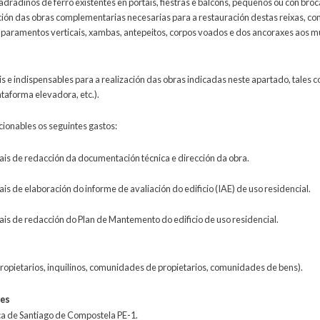
adradiños de ferro existentes en portais, fiestras e balcóns, pequenos ou con bro
ción das obras complementarias necesarias para a restauración destas reixas, c
 paramentos verticais, xambas, antepeitos, corpos voados e dos ancoraxes aos 
s e indispensables para a realización das obras indicadas neste apartado, tales
ataforma elevadora, etc.).
cionables os seguintes gastos:
ais de redacción da documentación técnica e dirección da obra.
is de elaboración do informe de avaliación do edificio (IAE) de uso residencial.
is de redacción do Plan de Mantemento do edificio de uso residencial.
(propietarios, inquilinos, comunidades de propietarios, comunidades de bens).
les
ca de Santiago de Compostela PE-1.