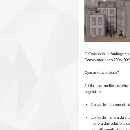
O Consorcio de Santiago con
Convocatorias en 2006, 2009,
Que se subvenciona?
1. Obras de mellora da efici
seguintes:
Obras de mantemento de 
Obras de mellora da efic
mellora das solucións co
como illamento da cubert