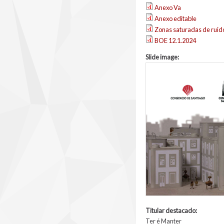
Anexo Va
Anexo editable
Zonas saturadas de ruid
BOE 12.1.2024
Slide image:
Titular destacado:
Ter é Manter