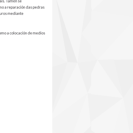
cais. Tamén se
omo a reparación das pedras
muros mediante
 como a colocación de medios