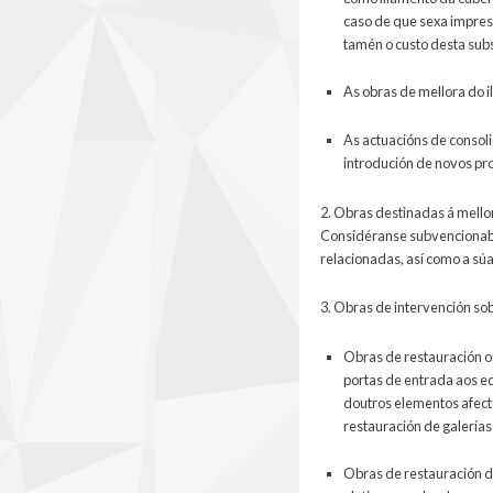
caso de que sexa impresc
tamén o custo desta subs
As obras de mellora do i
As actuacións de consol
introdución de novos pr
2. Obras destinadas á mellor
Considéranse subvencionable
relacionadas, así como a súa
3. Obras de intervención sob
Obras de restauración ou
portas de entrada aos e
doutros elementos afect
restauración de galerías 
Obras de restauración de 