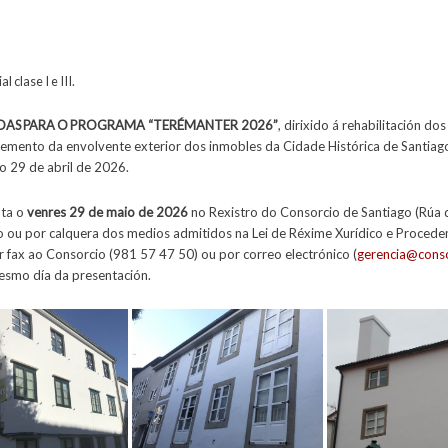
 clase I e III.
AS PARA O
PROGRAMA
“TERÉMANTER
2026”
, dirixido á rehabilitación do
temento da envolvente exterior dos inmobles da Cidade Histórica de Santia
o 29 de abril de 2026.
ata o
venres 29 de maio de 2026
no Rexistro do Consorcio de Santiago (Rúa d
co ou por calquera dos medios admitidos na Lei de Réxime Xurídico e Proced
 fax ao Consorcio (981 57 47 50) ou por correo electrónico (
gerencia@conso
mesmo día da presentación.