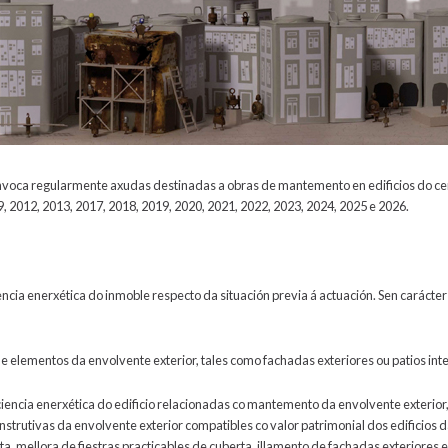
voca regularmente axudas destinadas a obras de mantemento en edificios do cen
 2012, 2013, 2017, 2018, 2019, 2020, 2021, 2022, 2023, 2024, 2025 e 2026.
encia enerxética do inmoble respecto da situación previa á actuación. Sen carácter
elementos da envolvente exterior, tales como fachadas exteriores ou patios inte
iencia enerxética do edificio relacionadas co mantemento da envolvente exterior,
nstrutivas da envolvente exterior compatibles co valor patrimonial dos edificios da
a, mellora de fiestras practicables de cuberta, illamento de fachadas exteriores e/