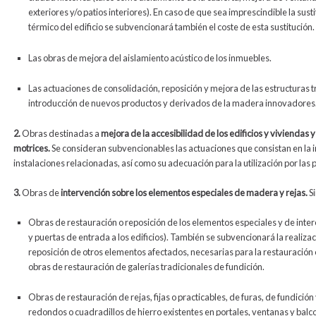
exteriores y/o patios interiores). En caso de que sea imprescindible la sus
térmico del edificio se subvencionará también el coste de esta sustitución.
Las obras de mejora del aislamiento acústico de los inmuebles.
Las actuaciones de consolidación, reposición y mejora de las estructuras 
introducción de nuevos productos y derivados de la madera innovadores
2.
Obras destinadas a
mejora de la accesibilidad de los edificios y viviendas y
motrices.
Se consideran subvencionables las actuaciones que consistan en la i
instalaciones relacionadas, así como su adecuación para la utilización por las 
3.
Obras de
intervención sobre los elementos especiales de madera y rejas.
Si
Obras de restauración o reposición de los elementos especiales y de inte
y puertas de entrada a los edificios). También se subvencionará la realiz
reposición de otros elementos afectados, necesarias para la restauración
obras de restauración de galerías tradicionales de fundición.
Obras de restauración de rejas, fijas o practicables, de furas, de fundición
redondos o cuadradillos de hierro existentes en portales, ventanas y bal