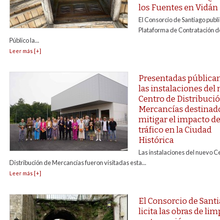
los Fuentes en Vidán
El Consorcio de Santiago publi
Plataforma de Contratación de
Público la...
Leer más [+]
Presentadas públic
las instalaciones del
Centro de Distribuci
Mercancías destinad
mitigar el impacto de
tráfico en la Ciudad
Histórica
Las instalaciones del nuevo C
Distribución de Mercancías fueron visitadas esta...
Leer más [+]
El Consorcio de Sant
licita las obras de lim