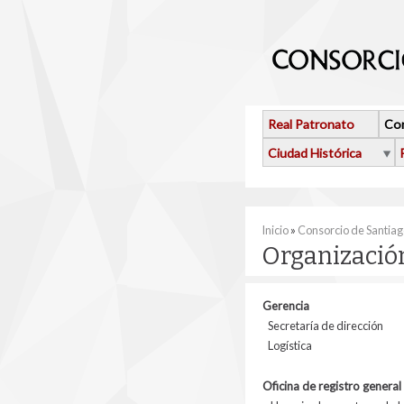
Pasar al contenido principal
Real Patronato
Con
Ciudad Histórica
Se encuentra usted 
Inicio
»
Consorcio de Santia
Organizació
Gerencia
Secretaría de dirección
Logística
Oficina de registro general