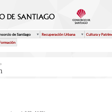
sorcio de Santiago
Recuperación Urbana
Cultura y Patrim
Formación
aquí
go
n