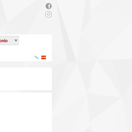
rs_facebook.png
onio
Galego
Español