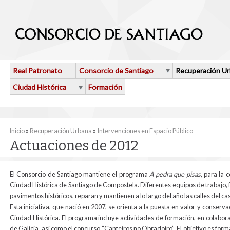
Pasar al contenido principal
Real Patronato
Consorcio de Santiago
Recuperación U
Ciudad Histórica
Formación
Se encuentra usted aquí
Inicio
»
Recuperación Urbana
»
Intervenciones en Espacio Público
Actuaciones de 2012
El Consorcio de Santiago mantiene el programa
A pedra que pisas
, para la 
Ciudad Histórica de Santiago de Compostela. Diferentes equipos de trabajo,
pavimentos históricos, reparan y mantienen a lo largo del año las calles del cas
Esta iniciativa, que nació en 2007, se orienta a la puesta en valor y conser
Ciudad Histórica. El programa incluye actividades de formación, en colabora
de Galicia, así como el concurso “Canteiros no Obradoiro”. El objetivo es fo