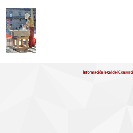
foro_canteiros_obradoiro_2012_para_web.jpg
Información legal del Consorc