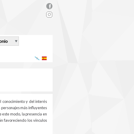
rs_facebook.png
onio
Galego
Español
l conocimiento y del interés
os personajes más influyentes
e este modo, la presencia en
án favoreciendo los vínculos