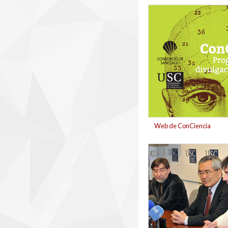
banner_concicienci
Web de ConCiencia
ei-ichi_negishi_no