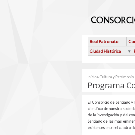
Pasar al contenido principal
Real Patronato
Con
Ciudad Histórica
Se encuentra usted 
Inicio
»
Cultura y Patrimonio
Programa Co
El Consorcio de Santiago y 
científico de nuestra socied
de la investigación y del c
Santiago de las más eminent
existentes entre el cuadro d