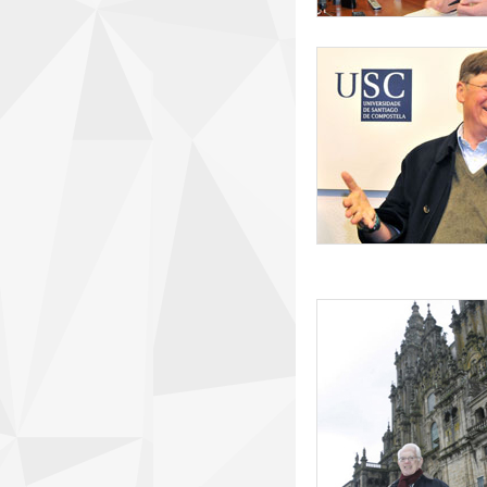
rueda_de_prensa_t
sheldon.jpg