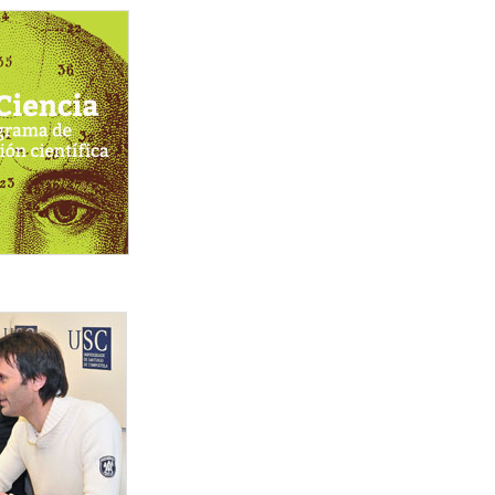
a_para_web.jpg
_centro_acompanado_de_ricardo_riguera_esquerda_e_jor