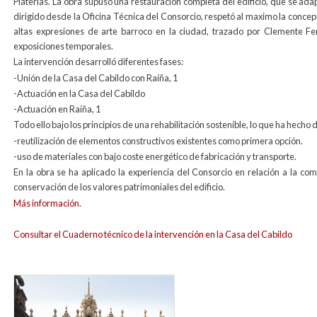
Platerías. La obra supuso una restauración completa del edificio, que se adap
dirigido desde la Oficina Técnica del Consorcio, respetó al maximo la concepc
altas expresiones de arte barroco en la ciudad, trazado por Clemente Fe
exposiciones temporales.
La intervención desarrolló diferentes fases:
-Unión de la Casa del Cabildo con Raíña, 1
-Actuación en la Casa del Cabildo
-Actuación en Raíña, 1
Todo ello bajo los principios de una rehabilitación sostenible, lo que ha hecho
-reutilización de elementos constructivos existentes como primera opción.
-uso de materiales con bajo coste energético de fabricación y transporte.
En la obra se ha aplicado la experiencia del Consorcio en relación a la com
conservación de los valores patrimoniales del edificio.
Más información.
Consultar el Cuaderno técnico de la intervención en la Casa del Cabildo
exterior_cabildo_para_web_0-1.jpg