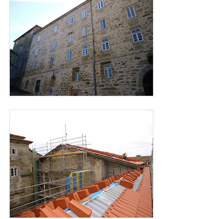
foto_cubiertas_san_martin_2011.jpg