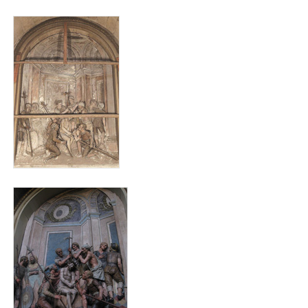
animas_antes_para_web.jpg
animas_despois_para_web.jpg