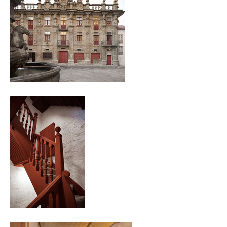
interior_cabildo_para_web3.jpg