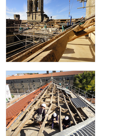
cubierta_carmen_para_web_2.jpg