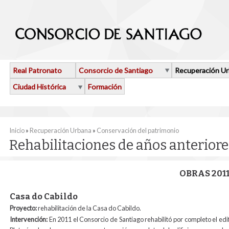
Pasar al contenido principal
Real Patronato
Consorcio de Santiago
Recuperación U
Ciudad Histórica
Formación
Se encuentra usted aquí
Inicio
»
Recuperación Urbana
»
Conservación del patrimonio
Rehabilitaciones de años anteriore
OBRAS 201
Casa do Cabildo
Proyecto:
rehabilitación de la Casa do Cabildo.
Intervención:
En 2011 el Consorcio de Santiago rehabilitó por completo el ed