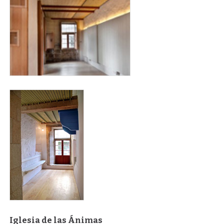
interiro_cabildo_para_web-1.jpg
402px-casa_del_cabildo_raina_cambota_azul.jpg
Iglesia de las Ánimas