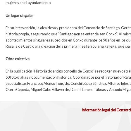
mujeres en el ayuntamiento.
Un lugar singular
En su intervención, la alcaldesa y presidenta del Consorcio de Santiago, Goret
historia propia, asegurando que "Santiago non se entende sen Conxo". Al mismo
acontecimientos singulares sucedidos en Conxo durante los 90 años en los qu
Rosalía de Castro o la creación de la primera línea ferroviaria gallega, que iba
Obra colectiva
En la publicación "
Historia do antigo concello de Conxo
" se recogen nuevos trab
50 fotografías y documentación histórica. Coordinados por el historiador Rafae
especialistas Francisco Alonso Toucido, Conchi López Sánchez, Alfonso Iglesi
Otero Cepeda, Miguel Cabo Villaverde, Daniel Lanero Táboas y Antonio Míg
Información legal del Consorc