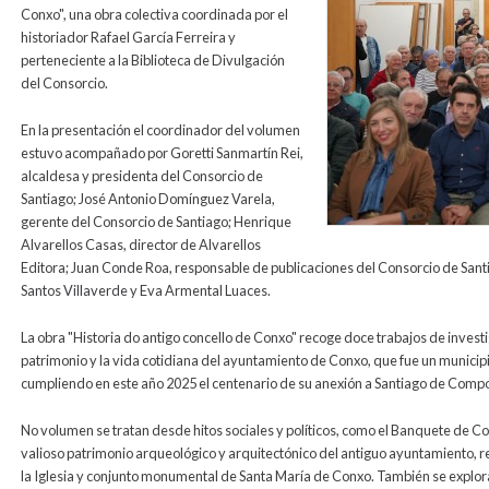
Conxo", una obra colectiva coordinada por el
historiador Rafael García Ferreira y
perteneciente a la Biblioteca de Divulgación
del Consorcio.
En la presentación el coordinador del volumen
estuvo acompañado por Goretti Sanmartín Rei,
alcaldesa y presidenta del Consorcio de
Santiago; José Antonio Domínguez Varela,
gerente del Consorcio de Santiago; Henrique
Alvarellos Casas, director de Alvarellos
Editora; Juan Conde Roa, responsable de publicaciones del Consorcio de Santi
Santos Villaverde y Eva Armental Luaces.
La obra "Historia do antigo concello de Conxo" recoge doce trabajos de investi
patrimonio y la vida cotidiana del ayuntamiento de Conxo, que fue un municipi
cumpliendo en este año 2025 el centenario de su anexión a Santiago de Compo
No volumen se tratan desde hitos sociales y políticos, como el Banquete de C
valioso patrimonio arqueológico y arquitectónico del antiguo ayuntamiento, r
la Iglesia y conjunto monumental de Santa María de Conxo. También se explora