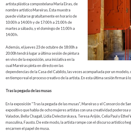
artista plástica compostelana María Eiras, de
nombre artístico Mareiras. Esta muestra
puede visitarse gratuitamente en horario de
10:00 h a 14:00 h y de 17:00 h a 21:00 h de
martes a sábado, y el domingo de 11:00 h a
14:00 h.
Además, el jueves 23 de octubre de 18:00h a
20:00h tendrá lugar a última sesión de pintura
en vivo de la exposición, una iniciativa en la
cual Mareiras pinta en directo en las
dependencias de la Casa del Cabildo, las veces acompañada por un modelo, con
en tiempo real el proceso creativo de la artista. En esta última sesión firmará l
Tras la pegada de las musas
En la exposición "Tras la pegada de las musas", Mareiras y el Consorcio de Sant
expositivo que habla de ocho mujeres artistas con una creatividad poderosa y
Valadon, Bella Chagall, Lidia Delectorskaya, Teresa Arijón, Celia Paul y Eth
masculina, Fausto. De este modo, la artista rompe con el discurso artístico he
encarnen el papel de musa.